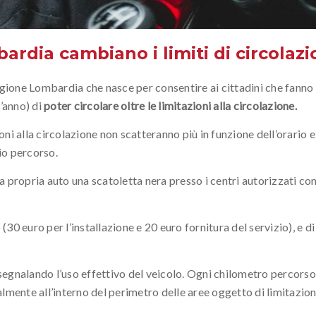
ardia cambiano i limiti di circolazi
gione Lombardia che nasce per consentire ai cittadini che fanno
’anno) di
poter circolare oltre le limitazioni alla circolazione.
oni alla circolazione non scatteranno più in funzione dell’orario e
io percorso.
 propria auto una scatoletta nera presso i centri autorizzati con
(30 euro per l’installazione e 20 euro fornitura del servizio), e d
, segnalando l’uso effettivo del veicolo. Ogni chilometro percors
lmente all’interno del perimetro delle aree oggetto di limitazion