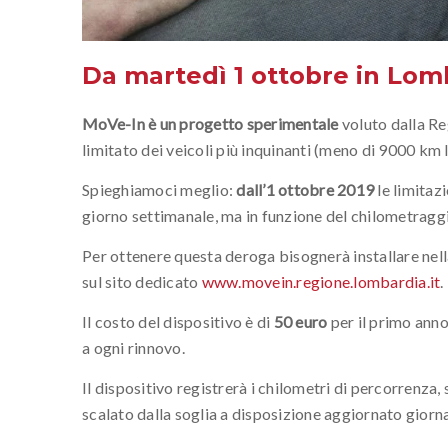
Da martedì 1 ottobre in Lomb
MoVe-In è un progetto sperimentale
voluto dalla Re
limitato dei veicoli più inquinanti (meno di 9000 km l
Spieghiamoci meglio:
dall’1 ottobre 2019
le limitazi
giorno settimanale, ma in funzione del chilometragg
Per ottenere questa deroga bisognerà installare nella
sul sito dedicato
www.movein.regione.lombardia.it
.
Il costo del dispositivo è di
50 euro
per il primo anno 
a ogni rinnovo.
Il dispositivo registrerà i chilometri di percorrenza
scalato dalla soglia a disposizione aggiornato giorna