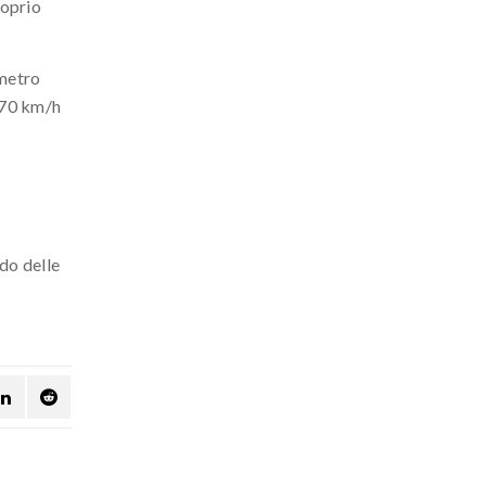
roprio
ometro
 70 km/h
ndo delle