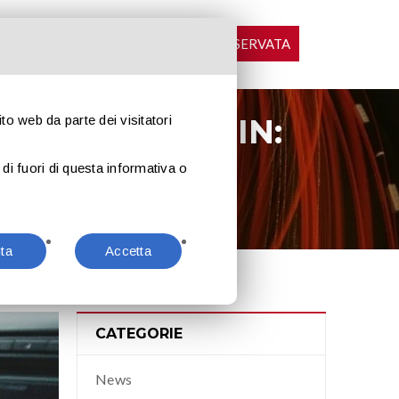
LOGIN AREA RISERVATA
CONTATTI
NEWS
OGETTO MOVE-IN:
ito web da parte dei visitatori
di fuori di questa informativa o
-In: come funziona?
uta
Accetta
CATEGORIE
News