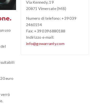
Via Kennedy, 19
20871 Vimercate (MB)
one.
Numero di telefono: +39 039
2460154
 un uso
Fax: +39 039 6880188
Indirizzo e-mail:
info@gowarranty.com
 del
sultabili
i 20 euro
o verrò
e.