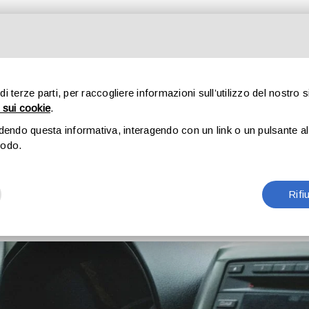
HOME
CHI SIAMO
PRODOTTI
BARDIA ATTIVA IL PR
 di terze parti, per raccogliere informazioni sull’utilizzo del nostro s
 sui cookie
.
COME FUNZIONA?
udendo questa informativa, interagendo con un link o un pulsante al 
modo.
responsabilità
›
La regione Lombardia attiva il progetto MoVe
Rifi