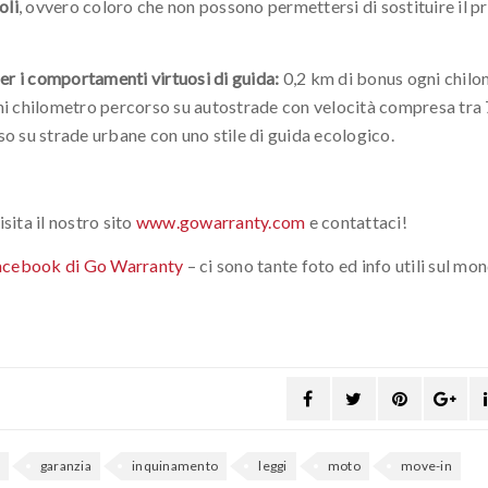
oli
, ovvero coloro che non possono permettersi di sostituire il p
er i comportamenti virtuosi di guida:
0,2 km di bonus ogni chil
ni chilometro percorso su autostrade con velocità compresa tra
o su strade urbane con uno stile di guida ecologico.
sita il nostro sito
www.gowarranty.com
e contattaci!
acebook di Go Warranty
– ci sono tante foto ed info utili sul mo
garanzia
inquinamento
leggi
moto
move-in