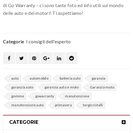
di Go Warranty – ci sono tante foto ed info utili sul mondo
delle auto e dei motori! Ti aspettiamo!
Categorie
I consigli dell'esperto
auto
automobile
batteria auto
garanzia
garanzia auto
garanzia auto e moto
Garanzia moto
gomme
gowarranty
manutenzione
manutenzione auto
primavera
tergicristalli
CATEGORIE