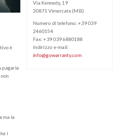
Via Kennedy, 19
20871 Vimercate (MB)
Numero di telefono: +39 039
2460154
Fax: +39 039 6880188
Indirizzo e-mail:
tivo è
info@gowarranty.com
A pagarla
e non
e ma la
he i