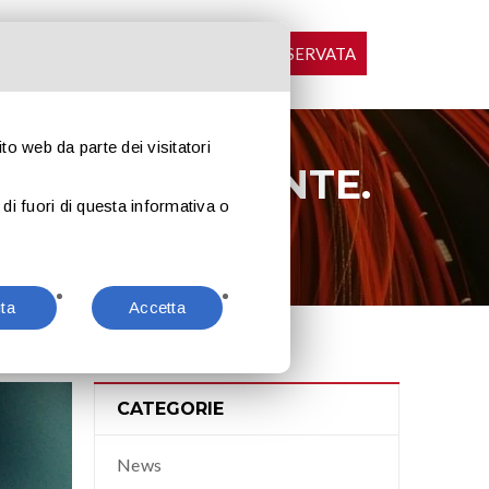
LOGIN AREA RISERVATA
CONTATTI
NEWS
ito web da parte dei visitatori
 IL CONDUCENTE.
di fuori di questa informativa o
 conducente.
uta
Accetta
CATEGORIE
News