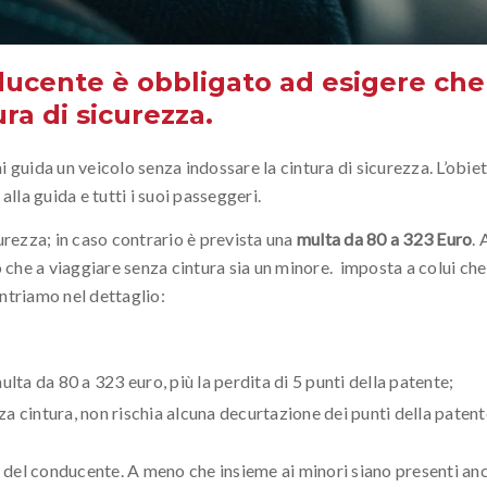
nducente è obbligato ad esigere che
ura di sicurezza.
i guida un veicolo senza indossare la cintura di sicurezza. L’obiet
alla guida e tutti i suoi passeggeri.
curezza; in caso contrario è prevista una
multa da 80 a 323 Euro
. 
no che a viaggiare senza cintura sia un minore. imposta a colui ch
ntriamo nel dettaglio:
lta da 80 a 323 euro, più la perdita di 5 punti della patente;
 cintura, non rischia alcuna decurtazione dei punti della patent
o del conducente. A meno che insieme ai minori siano presenti anc