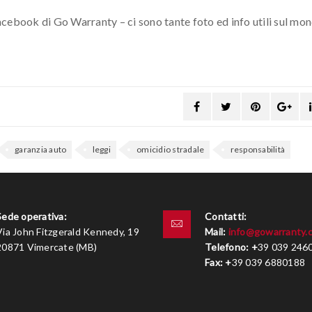
cebook di Go Warranty – ci sono tante foto ed info utili sul mon
garanzia auto
leggi
omicidio stradale
responsabilità
Sede operativa:
Contatti:
Via John Fitzgerald Kennedy, 19
Mail:
info@gowarranty.
20871 Vimercate (MB)
Telefono:
+
39 039 246
Fax:
+
39 039 6880188