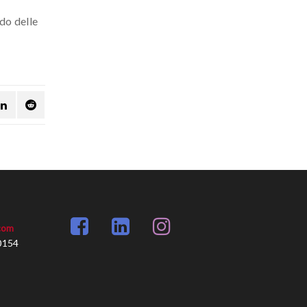
do delle
com
0154