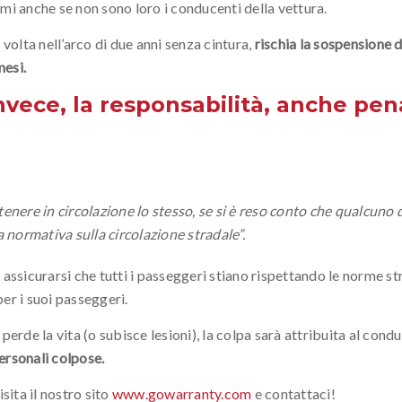
timi anche se non sono loro i conducenti della vettura.
 volta nell’arco di due anni senza cintura,
rischia la sospensione d
mesi.
 invece, la responsabilità, anche pen
enere in circolazione lo stesso, se si è reso conto che qualcuno 
a normativa sulla circolazione stradale”
.
assicurarsi che tutti i passeggeri stiano rispettando le norme str
per i suoi passeggeri.
perde la vita (o subisce lesioni), la colpa sarà attribuita al cond
ersonali colpose.
sita il nostro sito
www.gowarranty.com
e contattaci!