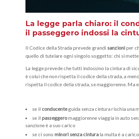
La legge parla chiaro: il co
il passeggero indossi la cint
Il Codice della Strada prevede grandi
sanzioni
per ch
quello di tutelare ogni singolo soggetto: chi si mette 
La legge prevede che tutti indossino la cintura di si
è colui che non rispetta il codice della strada, a me
rispetta il codice della strada, se maggiorenne. Ma e
se il
conducente
guida senza cintura rischia una mu
se il
passeggero
maggiorenne viaggia in auto senza
sanzione è a suo carico
se ci sono
minori senza cintura
la multa è a caric