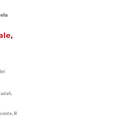
ella
ale,
dei
adali,
ucente,
il