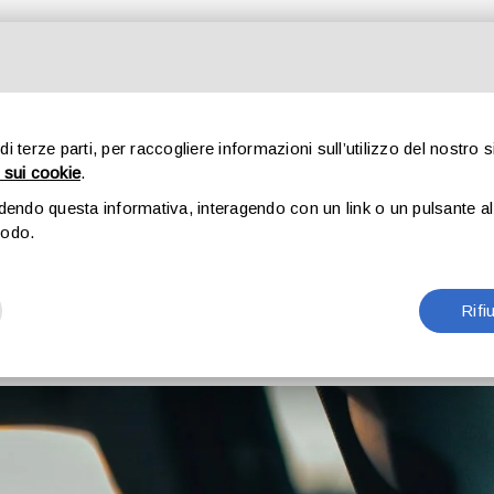
HOME
CHI SIAMO
PRODOTTI
 di terze parti, per raccogliere informazioni sull’utilizzo del nostro s
ZA CINTURA: RISPONDE
 sui cookie
.
udendo questa informativa, interagendo con un link o un pulsante al 
modo.
Leggi e responsabilità
›
Passeggero senza cintura: risponde il
Rifi